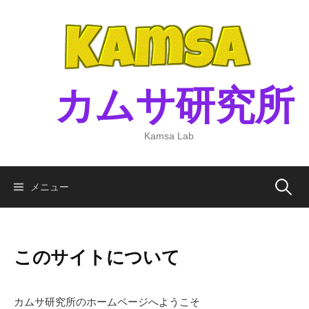
コ
ン
テ
ン
ツ
カムサ研究所
へ
ス
キ
Kamsa Lab
ッ
プ
メニュー
検
索
このサイトについて
:
カムサ研究所のホームページへようこそ