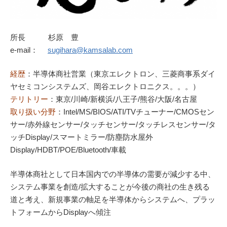
所長 杉原 豊
e-mail：
sugihara@kamsalab.com
経歴
：半導体商社営業（東京エレクトロン、三菱商事系ダイ
ヤセミコンシステムズ、岡谷エレクトロニクス。。。）
テリトリー
：東京/川崎/新横浜/八王子/熊谷/大阪/名古屋
取り扱い分野
：Intel/MS/BIOS/ATI/TVチューナー/CMOSセン
サー/赤外線センサー/タッチセンサー/タッチレスセンサー/タ
ッチDisplay/スマートミラー/防塵防水屋外
Display/HDBT/POE/Bluetooth/車載
半導体商社として日本国内での半導体の需要が減少する中、
システム事業を創造/拡大することが今後の商社の生き残る
道と考え、新規事業の軸足を半導体からシステムへ、プラッ
トフォームからDisplayへ傾注