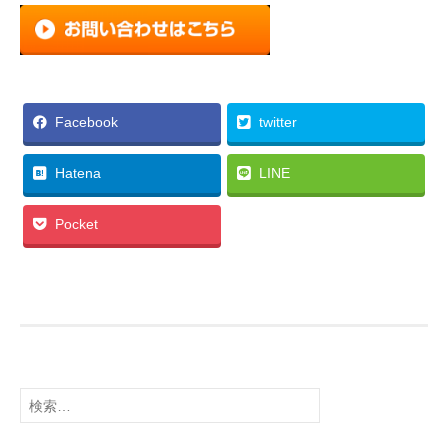
Facebook
twitter
Hatena
LINE
Pocket
検
索
: